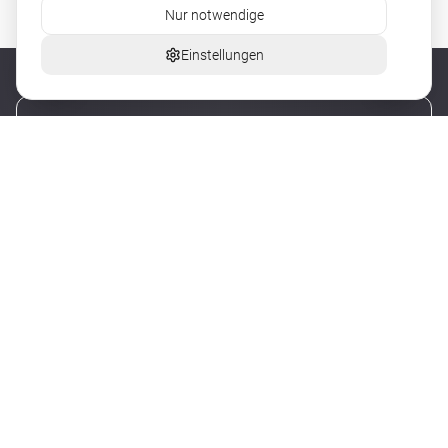
Nur notwendige
Einstellungen
Bevor du zu mir kommst …
Du fühlst dich oft überwältigt von deinen
Emotionen, weil sie manchmal zu intensiv sind.
Du weisst nicht klar, wie und was du wirklich willst,
und deine Gedanken drehen sich im Kreis.
Du trägst Verantwortung, die eigentlich nicht dir
gehört, was dich zunehmend belastet.
Du fühlst dich manchmal leer, verloren oder
abgeschnitten.
Du hast Angst vor Veränderungen oder
Entscheidungen.