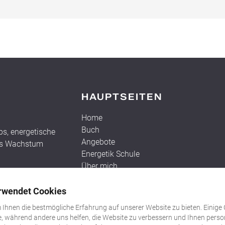
HAUPTSEITEN
Home
Buch
ps, energetische
Angebote
hes Wachstum
Energetik Schule
Über mich
Termin buchen
Bankdaten
rwendet Cookies
 Ihnen die bestmögliche Erfahrung auf unserer Website zu bieten. Einige
e, während andere uns helfen, die Website zu verbessern und Ihnen person